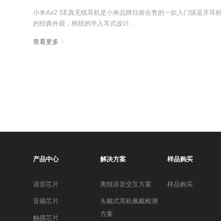
小米Air2 SE真无线耳机是小米品牌目前在售的一款入门级蓝牙
的经典外观，柄状的半入耳式设计..
查看更多
产品中心
解决方案
样品购买
语音芯片
离线语音交互方案
样品购买
音频芯片
头戴式耳机佩戴检测
方案
触摸芯片