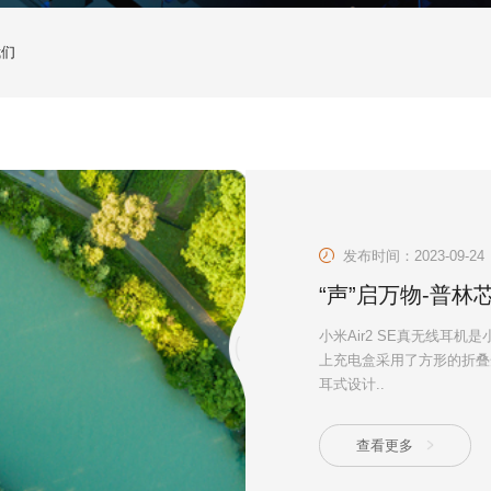
我们
发布时间：2023-09-24
“声”启万物-普
小米Air2 SE真无线耳
上充电盒采用了方形的折叠
耳式设计..
查看更多