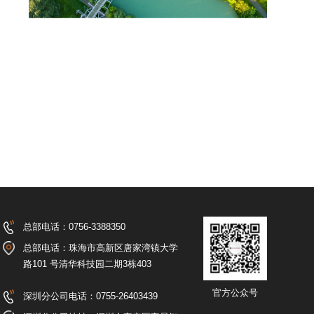
总部电话：0756-3388350
总部电话：珠海市高新区唐家湾镇大学
路101 号清华科技园二期3栋403
官方公众号
深圳分公司电话：0755-26403439