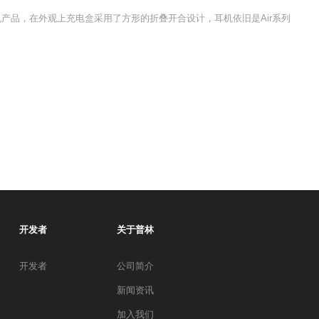
耳机产品，在外观上充电盒采用了方形的折叠开合设计，耳机依旧是Air系列
开发者
关于普林
开发者
公司简介
新闻资讯
加入我们